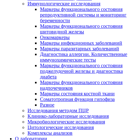
Иммунологические исследования
Маркеры функционального состояния
репродуктивной системы и мониторинг
беременности
Маркеры функционального состояния
щитовидной железы
Онкомаркеры
Маркеры инфекционных заболеваний
Маркеры паразитарных заболеваний
Диагностика аллергии. Количественные
иммунохимические тесты
Маркеры функционального состояния
поджелудочной железы и диагностика
диабета
Маркеры функционального состояния
надпочечников
Маркеры состояния костной ткани
Соматотропная функция гипофиза
Разное
Исследования методом ПЦР
Клинико-лабораторные исследования
Микробиологические исследования
Цитологические исследования
Комплексы анализов
О лаборатории