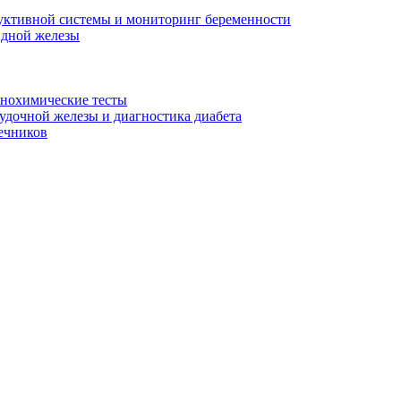
уктивной системы и мониторинг беременности
идной железы
унохимические тесты
дочной железы и диагностика диабета
ечников