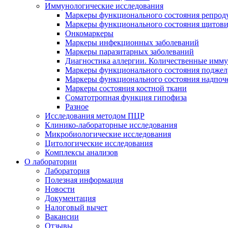
Иммунологические исследования
Маркеры функционального состояния репрод
Маркеры функционального состояния щитов
Онкомаркеры
Маркеры инфекционных заболеваний
Маркеры паразитарных заболеваний
Диагностика аллергии. Количественные имм
Маркеры функционального состояния поджелу
Маркеры функционального состояния надпоч
Маркеры состояния костной ткани
Соматотропная функция гипофиза
Разное
Исследования методом ПЦР
Клинико-лабораторные исследования
Микробиологические исследования
Цитологические исследования
Комплексы анализов
О лаборатории
Лаборатория
Полезная информация
Новости
Документация
Налоговый вычет
Вакансии
Отзывы