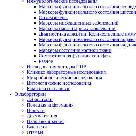
Иммунологические исследования
Маркеры функционального состояния репрод
Маркеры функционального состояния щитов
Онкомаркеры
Маркеры инфекционных заболеваний
Маркеры паразитарных заболеваний
Диагностика аллергии. Количественные имм
Маркеры функционального состояния поджелу
Маркеры функционального состояния надпоч
Маркеры состояния костной ткани
Соматотропная функция гипофиза
Разное
Исследования методом ПЦР
Клинико-лабораторные исследования
Микробиологические исследования
Цитологические исследования
Комплексы анализов
О лаборатории
Лаборатория
Полезная информация
Новости
Документация
Налоговый вычет
Вакансии
Отзывы