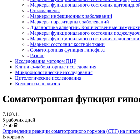
Маркеры функционального состояния щитовидно
Онкомаркеры
Маркеры инфекционных заболеваний
Маркеры паразитарных заболеваний
Диагностика аллергии. Количественные иммунох
Маркеры функционального состояния поджелудочн
Маркеры функционального состояния надпочечни
Маркеры состояния костной ткани
Соматотропная функция гипофиза
Разное
Исследования методом ПЦР
Клинико-лабораторные исследования
Микробиологические исследования
Цитологические исследования
Комплексы анализов
Соматотропная функция гипо
7.160.1.1
5 рабочих дней
2750
Определение реакции соматотропного гормона (СТГ) на гиперг
В корзину