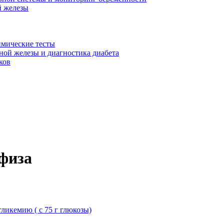
й железы
имические тесты
ой железы и диагностика диабета
ков
физа
ликемию ( с 75 г глюкозы)