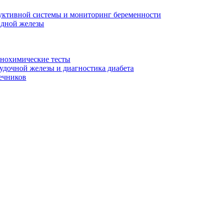
уктивной системы и мониторинг беременности
идной железы
унохимические тесты
дочной железы и диагностика диабета
ечников