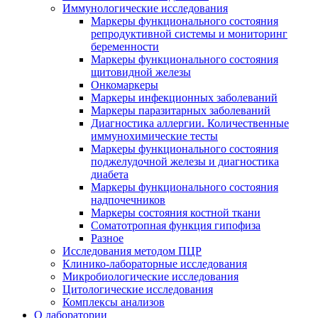
Иммунологические исследования
Маркеры функционального состояния
репродуктивной системы и мониторинг
беременности
Маркеры функционального состояния
щитовидной железы
Онкомаркеры
Маркеры инфекционных заболеваний
Маркеры паразитарных заболеваний
Диагностика аллергии. Количественные
иммунохимические тесты
Маркеры функционального состояния
поджелудочной железы и диагностика
диабета
Маркеры функционального состояния
надпочечников
Маркеры состояния костной ткани
Соматотропная функция гипофиза
Разное
Исследования методом ПЦР
Клинико-лабораторные исследования
Микробиологические исследования
Цитологические исследования
Комплексы анализов
О лаборатории