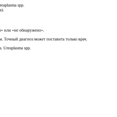
eaplasma spp.
а).
о» или «не обнаружено».
м. Точный диагноз может поставить только врач.
. Ureaplasma spp.