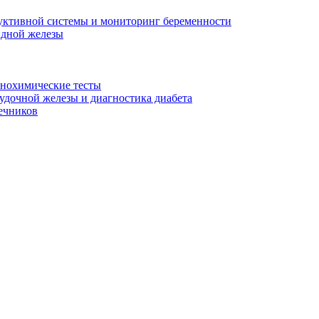
уктивной системы и мониторинг беременности
идной железы
унохимические тесты
дочной железы и диагностика диабета
ечников