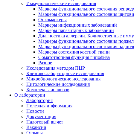
Иммунологические исследования
Маркеры функционального состояния репрод
Маркеры функционального состояния щитов
Онкомаркеры
Маркеры инфекционных заболеваний
Маркеры паразитарных заболеваний
Диагностика аллергии. Количественные имм
Маркеры функционального состояния поджелу
Маркеры функционального состояния надпоч
Маркеры состояния костной ткани
Соматотропная функция гипофиза
Разное
Исследования методом ПЦР
Клинико-лабораторные исследования
Микробиологические исследования
Цитологические исследования
Комплексы анализов
О лаборатории
Лаборатория
Полезная информация
Новости
Документация
Налоговый вычет
Вакансии
Отзывы