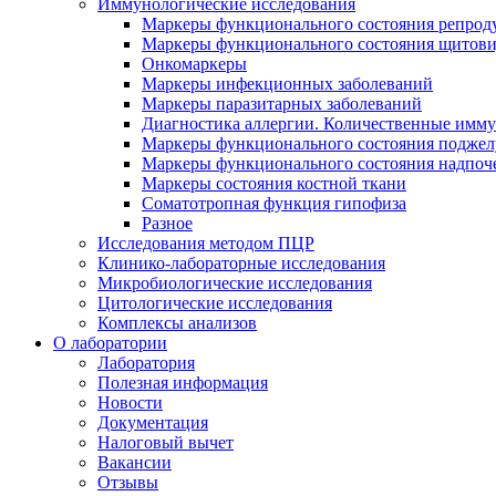
Иммунологические исследования
Маркеры функционального состояния репрод
Маркеры функционального состояния щитов
Онкомаркеры
Маркеры инфекционных заболеваний
Маркеры паразитарных заболеваний
Диагностика аллергии. Количественные имм
Маркеры функционального состояния поджелу
Маркеры функционального состояния надпоч
Маркеры состояния костной ткани
Соматотропная функция гипофиза
Разное
Исследования методом ПЦР
Клинико-лабораторные исследования
Микробиологические исследования
Цитологические исследования
Комплексы анализов
О лаборатории
Лаборатория
Полезная информация
Новости
Документация
Налоговый вычет
Вакансии
Отзывы