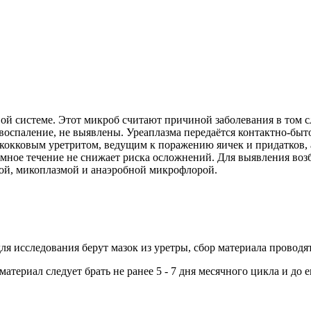
ой системе. Этот микроб считают причиной заболевания в том с
воспаление, не выявлены. Уреаплазма передаётся контактно-бы
нококковым уретритом, ведущим к поражению яичек и придатков,
ное течение не снижает риска осложнений. Для выявления возб
ой, микоплазмой и анаэробной микрофлорой.
я исследования берут мазок из уретры, сбор материала проводят 
териал следует брать не ранее 5 - 7 дня месячного цикла и до е