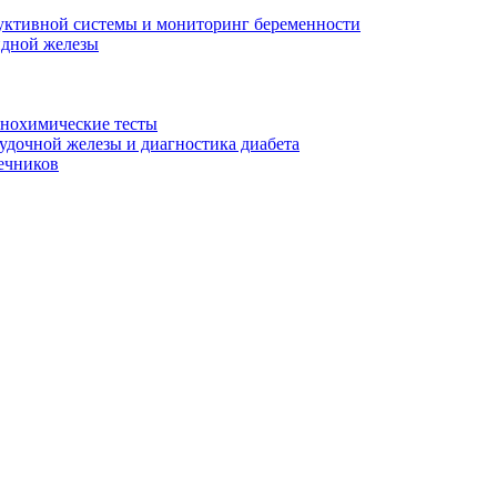
уктивной системы и мониторинг беременности
идной железы
унохимические тесты
дочной железы и диагностика диабета
ечников