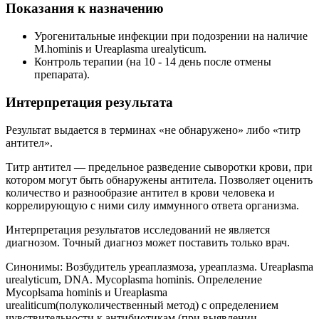
Показания к назначению
Урогенитальные инфекции при подозрении на наличие
M.hominis и Ureaplasma urealyticum.
Контроль терапии (на 10 - 14 день после отмены
препарата).
Интерпретация результата
Результат выдается в терминах «не обнаружено» либо «титр
антител».
Титр антител — предельное разведение сыворотки крови, при
котором могут быть обнаружены антитела. Позволяет оценить
количество и разнообразие антител в крови человека и
коррелирующую с ними силу иммунного ответа организма.
Интерпретация результатов исследований не является
диагнозом. Точный диагноз может поставить только врач.
Синонимы:
Возбудитель уреаплазмоза, уреаплазма. Ureaplasma
urealyticum, DNA. Mycoplasma hominis. Опрелеление
Mycoplsama hominis и Ureaplasma
urealiticum(полуколичественный метод) с определением
чувствительности к антибиотикам (при выявлении