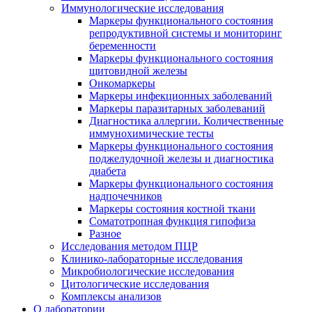
Иммунологические исследования
Маркеры функционального состояния
репродуктивной системы и мониторинг
беременности
Маркеры функционального состояния
щитовидной железы
Онкомаркеры
Маркеры инфекционных заболеваний
Маркеры паразитарных заболеваний
Диагностика аллергии. Количественные
иммунохимические тесты
Маркеры функционального состояния
поджелудочной железы и диагностика
диабета
Маркеры функционального состояния
надпочечников
Маркеры состояния костной ткани
Соматотропная функция гипофиза
Разное
Исследования методом ПЦР
Клинико-лабораторные исследования
Микробиологические исследования
Цитологические исследования
Комплексы анализов
О лаборатории