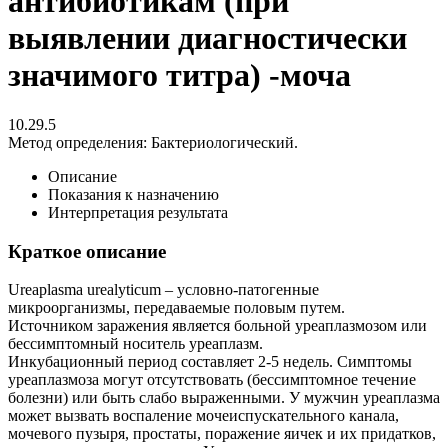
антибиотикам (при
выявлении диагностически
значимого титра) -моча
10.29.5
Метод определения:
Бактериологический.
Описание
Показания к назначению
Интерпретация результата
Краткое описание
Ureaplasma urealyticum – условно-патогенные
микроорганизмы, передаваемые половым путем.
Источником заражения является больной уреаплазмозом или
бессимптомный носитель уреаплазм.
Инкубационный период составляет 2-5 недель. Симптомы
уреаплазмоза могут отсутствовать (бессимптомное течение
болезни) или быть слабо выраженными. У мужчин уреаплазма
может вызвать воспаление мочеиспускательного канала,
мочевого пузыря, простаты, поражение яичек и их придатков,