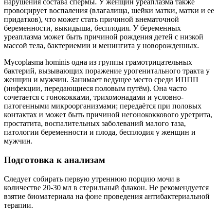
нарушения состава спермы. У женщин уреаплазма также
провоцирует воспаления (влагалища, шейки матки, матки и ее
придатков), что может стать причиной внематочной
беременности, выкидыша, бесплодия. У беременных
уреаплазма может быть причиной рождения детей с низкой
массой тела, бактериемии и менингита у новорожденных.
Mycoplasma hominis одна из группы грамотрицательных
бактерий, вызывающих поражение урогенитального тракта у
женщин и мужчин. Занимает ведущее место среди ИППП
(инфекции, передающиеся половым путём). Она часто
сочетается с гонококками, трихомонадами и условно-
патогенными микроорганизмами; передаётся при половых
контактах и может быть причиной негонококкового уретрита,
простатита, воспалительных заболеваний малого таза,
патологии беременности и плода, бесплодия у женщин и
мужчин.
Подготовка к анализам
Следует собирать первую утреннюю порцию мочи в
количестве 20-30 мл в стерильный флакон. Не рекомендуется
взятие биоматериала на фоне проведения антибактериальной
терапии.