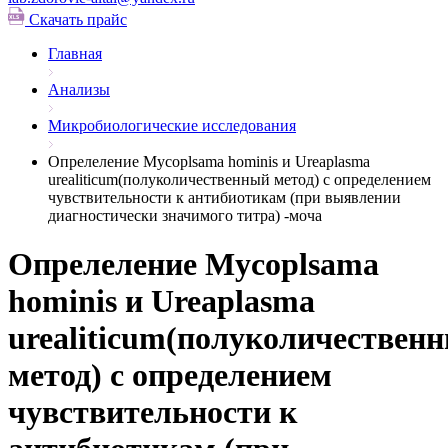
Скачать прайс
Главная
Анализы
Микробиологические исследования
Опрелеление Mycoplsama hominis и Ureaplasma
urealiticum(полуколичественный метод) с определением
чувствительности к антибиотикам (при выявлении
диагностически значимого титра) -моча
Опрелеление Mycoplsama
hominis и Ureaplasma
urealiticum(полуколичествен
метод) с определением
чувствительности к