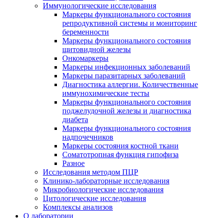
Иммунологические исследования
Маркеры функционального состояния
репродуктивной системы и мониторинг
беременности
Маркеры функционального состояния
щитовидной железы
Онкомаркеры
Маркеры инфекционных заболеваний
Маркеры паразитарных заболеваний
Диагностика аллергии. Количественные
иммунохимические тесты
Маркеры функционального состояния
поджелудочной железы и диагностика
диабета
Маркеры функционального состояния
надпочечников
Маркеры состояния костной ткани
Соматотропная функция гипофиза
Разное
Исследования методом ПЦР
Клинико-лабораторные исследования
Микробиологические исследования
Цитологические исследования
Комплексы анализов
О лаборатории