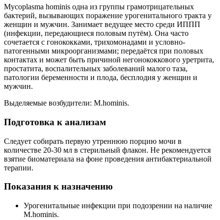
Mycoplasma hominis одна из группы грамотрицательных
бактерий, вызывающих поражение урогенитального тракта у
женщин и мужчин. Занимает ведущее место среди ИППП
(инфекции, передающиеся половым путём). Она часто
сочетается с гонококками, трихомонадами и условно-
патогенными микроорганизмами; передаётся при половых
контактах и может быть причиной негонококкового уретрита,
простатита, воспалительных заболеваний малого таза,
патологии беременности и плода, бесплодия у женщин и
мужчин.
Выделяемые возбудители: M.hominis.
Подготовка к анализам
Следует собирать первую утреннюю порцию мочи в
количестве 20-30 мл в стерильный флакон. Не рекомендуется
взятие биоматериала на фоне проведения антибактериальной
терапии.
Показания к назначению
Урогенитальные инфекции при подозрении на наличие
M.hominis.