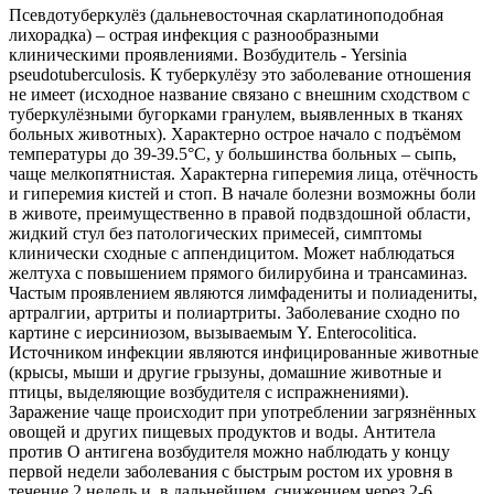
Псевдотуберкулёз (дальневосточная скарлатиноподобная
лихорадка) – острая инфекция с разнообразными
клиническими проявлениями. Возбудитель - Yersinia
pseudotuberculosis. К туберкулёзу это заболевание отношения
не имеет (исходное название связано с внешним сходством с
туберкулёзными бугорками гранулем, выявленных в тканях
больных животных). Характерно острое начало с подъёмом
температуры до 39-39.5°С, у большинства больных – сыпь,
чаще мелкопятнистая. Характерна гиперемия лица, отёчность
и гиперемия кистей и стоп. В начале болезни возможны боли
в животе, преимущественно в правой подвздошной области,
жидкий стул без патологических примесей, симптомы
клинически сходные с аппендицитом. Может наблюдаться
желтуха с повышением прямого билирубина и трансаминаз.
Частым проявлением являются лимфадениты и полиадениты,
артралгии, артриты и полиартриты. Заболевание сходно по
картине с иерсиниозом, вызываемым Y. Enterocolitica.
Источником инфекции являются инфицированные животные
(крысы, мыши и другие грызуны, домашние животные и
птицы, выделяющие возбудителя с испражнениями).
Заражение чаще происходит при употреблении загрязнённых
овощей и других пищевых продуктов и воды. Антитела
против О антигена возбудителя можно наблюдать у концу
первой недели заболевания с быстрым ростом их уровня в
течение 2 недель и, в дальнейшем, снижением через 2-6