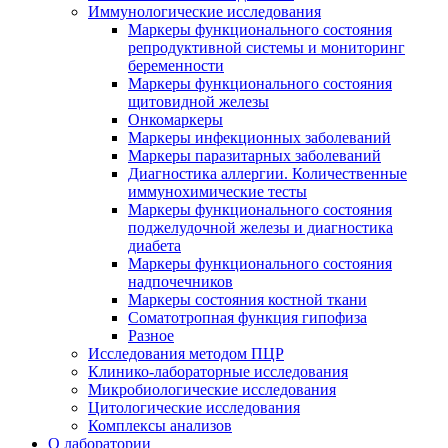
Иммунологические исследования
Маркеры функционального состояния
репродуктивной системы и мониторинг
беременности
Маркеры функционального состояния
щитовидной железы
Онкомаркеры
Маркеры инфекционных заболеваний
Маркеры паразитарных заболеваний
Диагностика аллергии. Количественные
иммунохимические тесты
Маркеры функционального состояния
поджелудочной железы и диагностика
диабета
Маркеры функционального состояния
надпочечников
Маркеры состояния костной ткани
Соматотропная функция гипофиза
Разное
Исследования методом ПЦР
Клинико-лабораторные исследования
Микробиологические исследования
Цитологические исследования
Комплексы анализов
О лаборатории