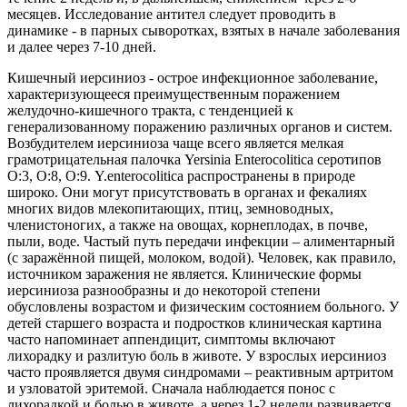
месяцев. Исследование антител следует проводить в
динамике - в парных сыворотках, взятых в начале заболевания
и далее через 7-10 дней.
Кишечный иерсиниоз - острое инфекционное заболевание,
характеризующееся преимущественным поражением
желудочно-кишечного тракта, с тенденцией к
генерализованному поражению различных органов и систем.
Возбудителем иерсиниоза чаще всего является мелкая
грамотрицательная палочка Yersinia Enterocolitica серотипов
О:3, О:8, О:9. Y.enterocolitica распространены в природе
широко. Они могут присутствовать в органах и фекалиях
многих видов млекопитающих, птиц, земноводных,
членистоногих, а также на овощах, корнеплодах, в почве,
пыли, воде. Частый путь передачи инфекции – алиментарный
(с заражённой пищей, молоком, водой). Человек, как правило,
источником заражения не является. Клинические формы
иерсиниоза разнообразны и до некоторой степени
обусловлены возрастом и физическим состоянием больного. У
детей старшего возраста и подростков клиническая картина
часто напоминает аппендицит, симптомы включают
лихорадку и разлитую боль в животе. У взрослых иерсиниоз
часто проявляется двумя синдромами – реактивным артритом
и узловатой эритемой. Сначала наблюдается понос с
лихорадкой и болью в животе, а через 1-2 недели развивается