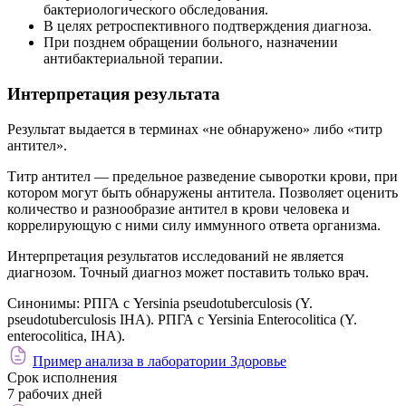
бактериологического обследования.
В целях ретроспективного подтверждения диагноза.
При позднем обращении больного, назначении
антибактериальной терапии.
Интерпретация результата
Результат выдается в терминах «не обнаружено» либо «титр
антител».
Титр антител — предельное разведение сыворотки крови, при
котором могут быть обнаружены антитела. Позволяет оценить
количество и разнообразие антител в крови человека и
коррелирующую с ними силу иммунного ответа организма.
Интерпретация результатов исследований не является
диагнозом. Точный диагноз может поставить только врач.
Синонимы:
РПГА с Yersinia pseudotuberculosis (Y.
pseudotuberculosis IHA). РПГА с Yersinia Enterocolitica (Y.
enterocolitica, IHA).
Пример анализа в лаборатории Здоровье
Срок исполнения
7 рабочих дней