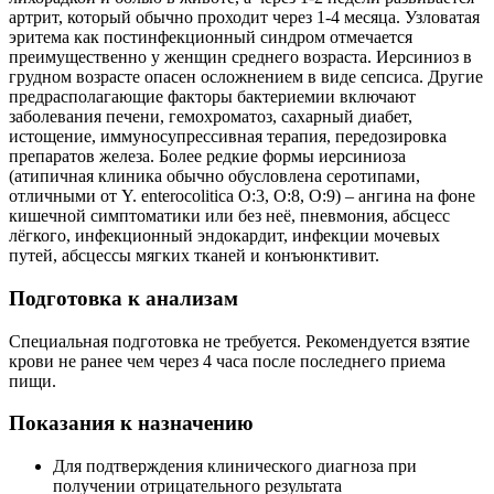
артрит, который обычно проходит через 1-4 месяца. Узловатая
эритема как постинфекционный синдром отмечается
преимущественно у женщин среднего возраста. Иерсиниоз в
грудном возрасте опасен осложнением в виде сепсиса. Другие
предрасполагающие факторы бактериемии включают
заболевания печени, гемохроматоз, сахарный диабет,
истощение, иммуносупрессивная терапия, передозировка
препаратов железа. Более редкие формы иерсиниоза
(атипичная клиника обычно обусловлена серотипами,
отличными от Y. enterocolitica О:3, О:8, О:9) – ангина на фоне
кишечной симптоматики или без неё, пневмония, абсцесс
лёгкого, инфекционный эндокардит, инфекции мочевых
путей, абсцессы мягких тканей и конъюнктивит.
Подготовка к анализам
Специальная подготовка не требуется. Рекомендуется взятие
крови не ранее чем через 4 часа после последнего приема
пищи.
Показания к назначению
Для подтверждения клинического диагноза при
получении отрицательного результата