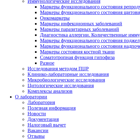
Иммунологические исследования
Маркеры функционального состояния репрод
Маркеры функционального состояния щитов
Онкомаркеры
Маркеры инфекционных заболеваний
Маркеры паразитарных заболеваний
Диагностика аллергии. Количественные имм
Маркеры функционального состояния поджелу
Маркеры функционального состояния надпоч
Маркеры состояния костной ткани
Соматотропная функция гипофиза
Разное
Исследования методом ПЦР
Клинико-лабораторные исследования
Микробиологические исследования
Цитологические исследования
Комплексы анализов
О лаборатории
Лаборатория
Полезная информация
Новости
Документация
Налоговый вычет
Вакансии
Отзывы