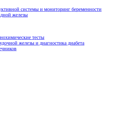
уктивной системы и мониторинг беременности
идной железы
унохимические тесты
дочной железы и диагностика диабета
ечников