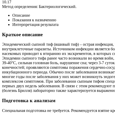
10.17
Метод определения:
Бактериологический.
Описание
Показания к назначению
Интерпретация результата
Краткое описание
Эпидемический сыпной тиф (вшивый тиф) – острая инфекция, в
внутриклеточные паразиты. Источником инфекции является бол
насекомых приводит к втиранию их экскрементов, в которых со
Эпидемии сыпного тифа ранее часто возникали во время войн
39-40°С, сильная головная боль, нарушение сна; через 3-7 су
конечностей; проявляются симптомы поражения сердечно-сосуд
инкубационного периода. Обычно после заболевания возникает
многие годы после заболевания у них может возникнуть эндог
комплексом симптомов. При заболевании сыпным тифом специф
первых двух недель заболевания. В связи с этим рекомендуют
(болезнь Брилля) лабораторно также характеризуется выражен
Подготовка к анализам
Специальная подготовка не требуется. Рекомендуется взятие кр