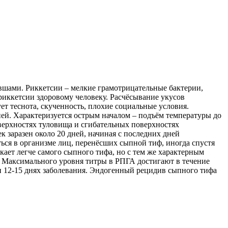
 вшами. Риккетсии – мелкие грамотрицательные бактерии,
риккетсии здоровому человеку. Расчёсывание укусов
ет теснота, скученность, плохие социальные условия.
ей. Характеризуется острым началом – подъём температуры до
оверхностях туловища и сгибательных поверхностях
 заразен около 20 дней, начиная с последних дней
ься в организме лиц, перенёсших сыпной тиф, иногда спустя
ает легче самого сыпного тифа, но с тем же характерным
 Максимального уровня титры в РПГА достигают в течение
 и 12-15 днях заболевания. Эндогенный рецидив сыпного тифа