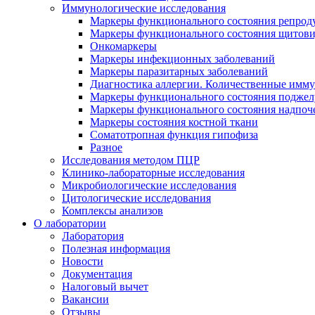
Иммунологические исследования
Маркеры функционального состояния репрод
Маркеры функционального состояния щитов
Онкомаркеры
Маркеры инфекционных заболеваний
Маркеры паразитарных заболеваний
Диагностика аллергии. Количественные имм
Маркеры функционального состояния поджелу
Маркеры функционального состояния надпоч
Маркеры состояния костной ткани
Соматотропная функция гипофиза
Разное
Исследования методом ПЦР
Клинико-лабораторные исследования
Микробиологические исследования
Цитологические исследования
Комплексы анализов
О лаборатории
Лаборатория
Полезная информация
Новости
Документация
Налоговый вычет
Вакансии
Отзывы