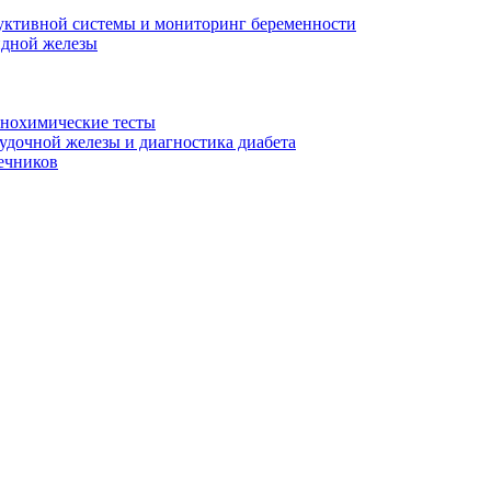
уктивной системы и мониторинг беременности
идной железы
унохимические тесты
дочной железы и диагностика диабета
ечников