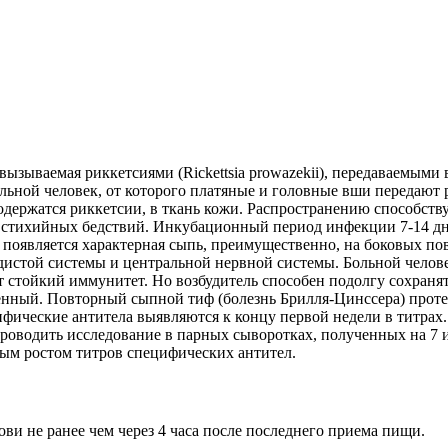
ызываемая риккетсиями (Rickettsia prowazekii), передаваемыми
ьной человек, от которого платяные и головные вши передают 
держатся риккетсии, в ткань кожи. Распространению способству
, стихийных бедствий. Инкубационный период инфекции 7-14 дн
ток появляется характерная сыпь, преимущественно, на боковых п
истой системы и центральной нервной системы. Больной человек
 стойкий иммунитет. Но возбудитель способен подолгу сохранят
енный. Повторный сыпной тиф (болезнь Брилля-Цинссера) протек
ические антитела выявляются к концу первой недели в титрах.
 проводить исследование в парных сыворотках, полученных на 7
ным ростом титров специфических антител.
ови не ранее чем через 4 часа после последнего приема пищи.