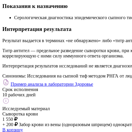
Показания к назначению
Серологическая диагностика эпидемического сыпного ти
Интерпретация результата
Результат выдается в терминах «не обнаружено» либо «титр ант
Титр антител — предельное разведение сыворотки крови, при к
коррелирующую с ними силу иммунного ответа организма.
Интерпретация результатов исследований не является диагнозо
Синонимы:
Исследования на сыпной тиф методом РНГА от лю
Пример анализа в лаборатории Здоровье
Срок исполнения
10 рабочих дней
Исследуемый материал
Сыворотка крови
1 550
+ 200
Забор крови из вены (одноразовым шприцем) однократ
В корзину