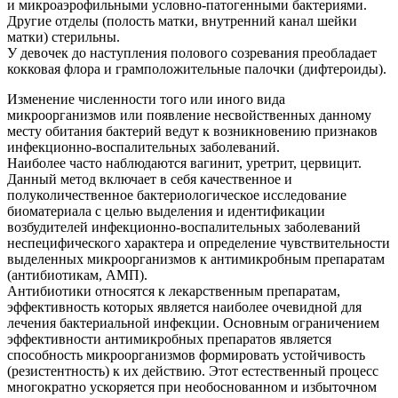
и микроаэрофильными условно-патогенными бактериями.
Другие отделы (полость матки, внутренний канал шейки
матки) стерильны.
У девочек до наступления полового созревания преобладает
кокковая флора и грамположительные палочки (дифтероиды).
Изменение численности того или иного вида
микроорганизмов или появление несвойственных данному
месту обитания бактерий ведут к возникновению признаков
инфекционно-воспалительных заболеваний.
Наиболее часто наблюдаются вагинит, уретрит, цервицит.
Данный метод включает в себя качественное и
полуколичественное бактериологическое исследование
биоматериала с целью выделения и идентификации
возбудителей инфекционно-воспалительных заболеваний
неспецифического характера и определение чувствительности
выделенных микроорганизмов к антимикробным препаратам
(антибиотикам, АМП).
Антибиотики относятся к лекарственным препаратам,
эффективность которых является наиболее очевидной для
лечения бактериальной инфекции. Основным ограничением
эффективности антимикробных препаратов является
способность микроорганизмов формировать устойчивость
(резистентность) к их действию. Этот естественный процесс
многократно ускоряется при необоснованном и избыточном