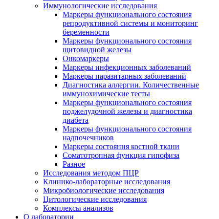
Иммунологические исследования
Маркеры функционального состояния
репродуктивной системы и мониторинг
беременности
Маркеры функционального состояния
щитовидной железы
Онкомаркеры
Маркеры инфекционных заболеваний
Маркеры паразитарных заболеваний
Диагностика аллергии. Количественные
иммунохимические тесты
Маркеры функционального состояния
поджелудочной железы и диагностика
диабета
Маркеры функционального состояния
надпочечников
Маркеры состояния костной ткани
Соматотропная функция гипофиза
Разное
Исследования методом ПЦР
Клинико-лабораторные исследования
Микробиологические исследования
Цитологические исследования
Комплексы анализов
О лаборатории