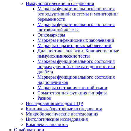
Иммунологические исследования
Маркеры функционального состояния
репродуктивной системы и мониторинг
беременности
Маркеры функционального состояния
щитовидной железы
Онкомаркеры
Маркеры инфекционных заболеваний
Маркеры паразитарных заболеваний
Диагностика аллергии. Количественные
иммунохимические тесты
Маркеры функционального состояния
поджелудочной железы и диагностика
диабета
Маркеры функционального состояния
надпочечников
Маркеры состояния костной ткани
Соматотропная функция гипофиза
Разное
Исследования методом ПЦР
Клинико-лабораторные исследования
Микробиологические исследования
Цитологические исследования
Комплексы анализов
О лаборатории