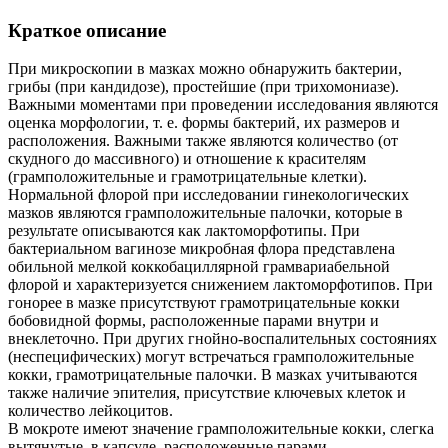
Краткое описание
При микроскопии в мазках можно обнаружить бактерии,
грибы (при кандидозе), простейшие (при трихомониазе).
Важными моментами при проведении исследования являются
оценка морфологии, т. е. формы бактерий, их размеров и
расположения. Важными также являются количество (от
скудного до массивного) и отношение к красителям
(грамположительные и грамотрицательные клетки).
Нормальной флорой при исследовании гинекологических
мазков являются грамположительные палочки, которые в
результате описываются как лактоморфотипы. При
бактериальном вагинозе микробная флора представлена
обильной мелкой коккобациллярной грамвариабельной
флорой и характеризуется снижением лактоморфотипов. При
гонорее в мазке присутствуют грамотрицательные кокки
бобовидной формы, расположенные парами внутри и
внеклеточно. При других гнойно-воспалительных состояниях
(неспецифических) могут встречаться грамположительные
кокки, грамотрицательные палочки. В мазках учитываются
также наличие эпителия, присутствие ключевых клеток и
количество лейкоцитов.
В мокроте имеют значение грамположительные кокки, слегка
вытянутые, в капсуле, расположенные парами,