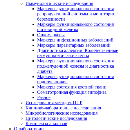
Иммунологические исследования
Маркеры функционального состояния
репродуктивной системы и мониторинг
беременности
Маркеры функционального состояния
щитовидной железы
Онкомаркеры
Маркеры инфекционных заболеваний
Маркеры паразитарных заболеваний
Диагностика аллергии. Количественные
иммунохимические тесты
Маркеры функционального состояния
поджелудочной железы и диагностика
диабета
Маркеры функционального состояния
надпочечников
Маркеры состояния костной ткани
Соматотропная функция гипофиза
Разное
Исследования методом ПЦР
Клинико-лабораторные исследования
Микробиологические исследования
Цитологические исследования
Комплексы анализов
О лаборатории