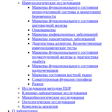
Иммунологические исследования
Маркеры функционального состояния
репродуктивной системы и мониторинг
беременности
Маркеры функционального состояния
щитовидной железы
Онкомаркеры
Маркеры инфекционных заболеваний
Маркеры паразитарных заболеваний
Диагностика аллергии. Количественные
иммунохимические тесты
Маркеры функционального состояния
поджелудочной железы и диагностика
диабета
Маркеры функционального состояния
надпочечников
Маркеры состояния костной ткани
Соматотропная функция гипофиза
Разное
Исследования методом ПЦР
Клинико-лабораторные исследования
Микробиологические исследования
Цитологические исследования
Комплексы анализов
О лаборатории