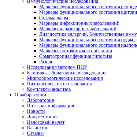
Иммунологические исследования
Маркеры функционального состояния репрод
Маркеры функционального состояния щитов
Онкомаркеры
Маркеры инфекционных заболеваний
Маркеры паразитарных заболеваний
Диагностика аллергии. Количественные имм
Маркеры функционального состояния поджелу
Маркеры функционального состояния надпоч
Маркеры состояния костной ткани
Соматотропная функция гипофиза
Разное
Исследования методом ПЦР
Клинико-лабораторные исследования
Микробиологические исследования
Цитологические исследования
Комплексы анализов
О лаборатории
Лаборатория
Полезная информация
Новости
Документация
Налоговый вычет
Вакансии
Отзывы