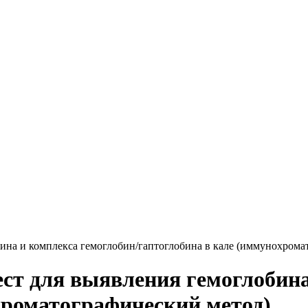
ина и комплекса гемоглобин/гаптоглобина в кале (иммунохрома
ст для выявления гемоглобина
хроматографический метод)