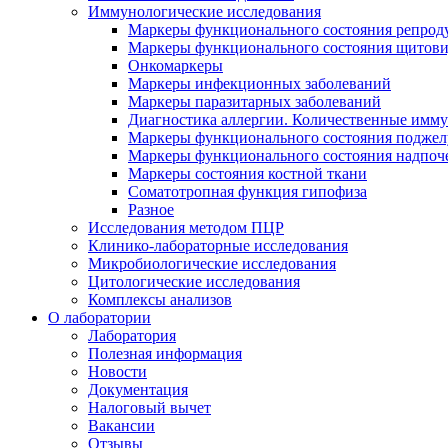
Иммунологические исследования
Маркеры функционального состояния репрод
Маркеры функционального состояния щитов
Онкомаркеры
Маркеры инфекционных заболеваний
Маркеры паразитарных заболеваний
Диагностика аллергии. Количественные имм
Маркеры функционального состояния поджелу
Маркеры функционального состояния надпоч
Маркеры состояния костной ткани
Соматотропная функция гипофиза
Разное
Исследования методом ПЦР
Клинико-лабораторные исследования
Микробиологические исследования
Цитологические исследования
Комплексы анализов
О лаборатории
Лаборатория
Полезная информация
Новости
Документация
Налоговый вычет
Вакансии
Отзывы