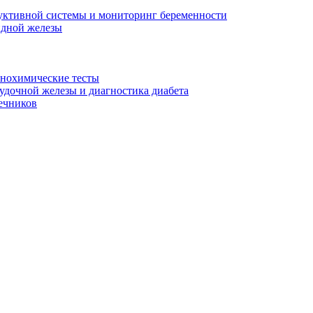
уктивной системы и мониторинг беременности
идной железы
унохимические тесты
дочной железы и диагностика диабета
ечников