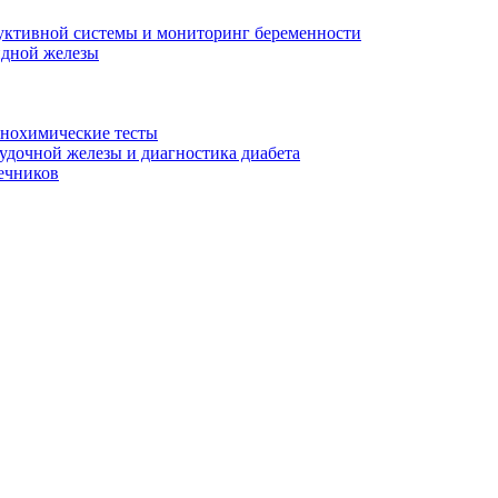
уктивной системы и мониторинг беременности
идной железы
унохимические тесты
дочной железы и диагностика диабета
ечников