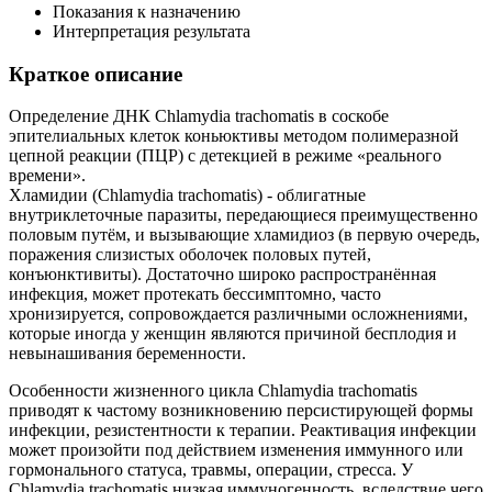
Показания к назначению
Интерпретация результата
Краткое описание
Определение ДНК Chlamydia trachomatis в соскобе
эпителиальных клеток коньюктивы методом полимеразной
цепной реакции (ПЦР) с детекцией в режиме «реального
времени».
Хламидии (Chlamydia trachomatis) - облигатные
внутриклеточные паразиты, передающиеся преимущественно
половым путём, и вызывающие хламидиоз (в первую очередь,
поражения слизистых оболочек половых путей,
конъюнктивиты). Достаточно широко распространённая
инфекция, может протекать бессимптомно, часто
хронизируется, сопровождается различными осложнениями,
которые иногда у женщин являются причиной бесплодия и
невынашивания беременности.
Особенности жизненного цикла Chlamydia trachomatis
приводят к частому возникновению персистирующей формы
инфекции, резистентности к терапии. Реактивация инфекции
может произойти под действием изменения иммунного или
гормонального статуса, травмы, операции, стресса. У
Chlamydia trachomatis низкая иммуногенность, вследствие чего