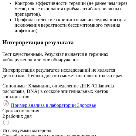
Контроль эффективности терапии (не ранее чем через
месяц после окончания приёма антибактериальных
препаратов).
Профилактические скрининговые исследования (для
исключения вероятности бессимптомного течения
инфекции).
Интерпретация результата
Тест качественный. Результат выдается в терминах
«обнаружено» или «не обнаружено».
Интерпретация результатов исследований не является
диагнозом. Точный диагноз может поставить только врач.
Синонимы:
Хламидии, определение ДНК (Chlamydia
trachomatis, DNA) в соскобе эпителиальных клеток
конъюнктивы.
Пример анализа в лаборатории Здоровье
Срок исполнения
2 рабочих дня
Исследуемый материал
Соскоб эпителиальных клеток конъюнктивы