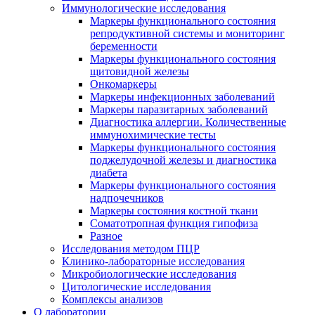
Иммунологические исследования
Маркеры функционального состояния
репродуктивной системы и мониторинг
беременности
Маркеры функционального состояния
щитовидной железы
Онкомаркеры
Маркеры инфекционных заболеваний
Маркеры паразитарных заболеваний
Диагностика аллергии. Количественные
иммунохимические тесты
Маркеры функционального состояния
поджелудочной железы и диагностика
диабета
Маркеры функционального состояния
надпочечников
Маркеры состояния костной ткани
Соматотропная функция гипофиза
Разное
Исследования методом ПЦР
Клинико-лабораторные исследования
Микробиологические исследования
Цитологические исследования
Комплексы анализов
О лаборатории