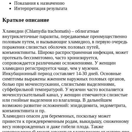
Показания к назначению
Интерпретация результата
Краткое описание
Хламидии (Chlamydia trachomatis) – облигатные
внутриклеточные паразиты, передаваемые преимущественно
половым путем, и вызывающие хламидиоз, в первую очередь
поражения слизистых оболочек половых путей,
конъюнктивиты. Широко распространенная инфекция, может
протекать бессимптомно, часто хронизируется,
сопровождается различными осложнениями. У женщин
хламидиоз регистрируется чаще, чем у мужчин.
Инкубационный период составляет 14-30 дней. Основные
симптомы выражены жжением наружных половых органов,
болью при мочеиспускании, слизистыми выделениями,
субфебрильной температурой. У мужчин часто воспаляется
мочеиспускательный канал, у женщин отмечаются слизистые
или гнойные выделения из влагалища. В дальнейшем
возможно развитие осложнений: эпидидимита, эндометрита,
конъюнктивита и пр.
Хламидиоз опасен для беременных, поскольку может
привести к преждевременным родам, выкидышу, сниженному
весу новорожденных и даже гибели плода. Также
новорожденный может заразиться хламидиозом от матери при