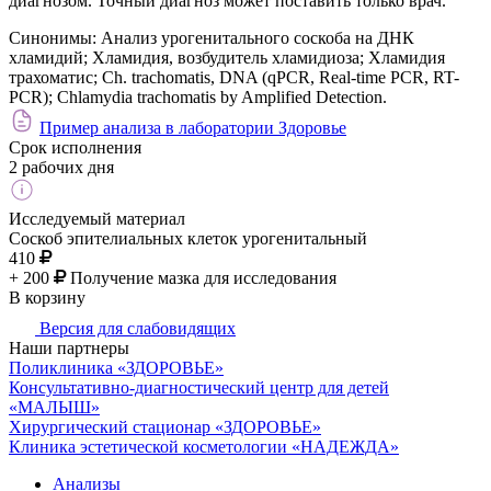
диагнозом. Точный диагноз может поставить только врач.
Синонимы:
Анализ урогенитального соскоба на ДНК
хламидий; Хламидия, возбудитель хламидиоза; Хламидия
трахоматис; Ch. trachomatis, DNA (qPCR, Real-time PCR, RT-
PCR); Chlamydia trachomatis by Amplified Detection.
Пример анализа в лаборатории Здоровье
Срок исполнения
2 рабочих дня
Исследуемый материал
Соскоб эпителиальных клеток урогенитальный
410
+ 200
Получение мазка для исследования
В корзину
Версия для слабовидящих
Наши партнеры
Поликлиника «ЗДОРОВЬЕ»
Консультативно-диагностический центр для детей
«МАЛЫШ»
Хирургический стационар «ЗДОРОВЬЕ»
Клиника эстетической косметологии «НАДЕЖДА»
Анализы