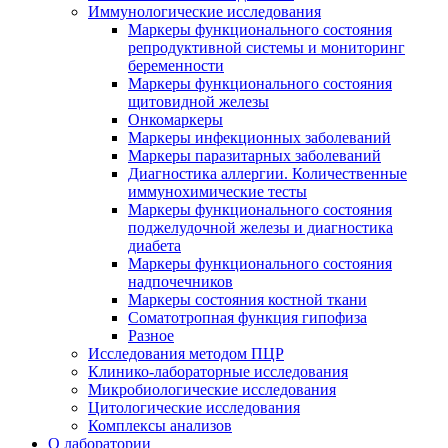
Иммунологические исследования
Маркеры функционального состояния
репродуктивной системы и мониторинг
беременности
Маркеры функционального состояния
щитовидной железы
Онкомаркеры
Маркеры инфекционных заболеваний
Маркеры паразитарных заболеваний
Диагностика аллергии. Количественные
иммунохимические тесты
Маркеры функционального состояния
поджелудочной железы и диагностика
диабета
Маркеры функционального состояния
надпочечников
Маркеры состояния костной ткани
Соматотропная функция гипофиза
Разное
Исследования методом ПЦР
Клинико-лабораторные исследования
Микробиологические исследования
Цитологические исследования
Комплексы анализов
О лаборатории