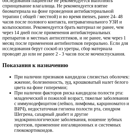
обследования пациентке не рекомендуется выполнять
спринцевание влагалища. Не рекомендуется взятие
биоматериала на фоне проведения антибактериальной
терапии ( общей / местной) и во время menses, ранее 24- 48
часов после полового контакта, интравагинального УЗИ и
кольпоскопии. Рекомендуется брать материал не ранее, чем
через 14 дней после применения антибактериальных
препаратов и местных антисептиков, и не ранее, чем через 1
месяц после применения антибиотиков перорально. Если для
исследования берут соскоб из уретры, сбор материала
проводят до или не ранее 2 - 3 часов после мочеиспускания.
Показания к назначению
При наличии признаков кандидоза слизистых оболочек:
жжение, болезненность, зуд, крошковатый налет белого
цвета на фоне гиперемии;
При наличии факторов риска кандидоза полости рта:
младенческий и пожилой возраст, тяжелые заболевания
с иммунодефицитом (лейкоз, лимфомы, карциноматоз и
ВИЧ), недостаточная гигиена полости рта, синдром
Шегрена, сахарный диабет и другие
эндокринологические заболевания, ношение зубных
протезов, применение ингаляционных и системных
глюкокортикоидов.