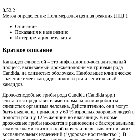
8.52.2
Метод определения:
Полимеразная цепная реакция (ПЦР).
Описание
Показания к назначению
Интерпретация результата
Краткое описание
Кандидоз слизистой – это инфекционно-воспалительный
процесс, вызываемый дрожжеподобными грибами рода
Candida, на слизистых оболочках. Наибольшее клиническое
значение имеет кандидоз полости рта и генитальный
кандидоз.
Дрожжеподобные грибы рода Candida (Candida spp.)
считаются представителями нормальной микробиоты
слизистых организма человека. Действительно, они могут
быть выявлены примерно у 60 % взрослых здоровых людей в
полости рта и у 12 % женщин во влагалище. В норме
дрожжевые грибы находятся в равновесии с бактериальными
комменсалами слизистых оболочек и не вызывают никаких
воспалительных изменений ("здоровое носительство"). В
некоторых ситуациях, однако, рост дрожжевых грибов