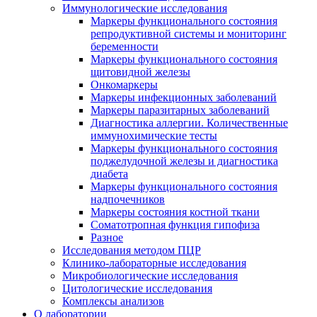
Иммунологические исследования
Маркеры функционального состояния
репродуктивной системы и мониторинг
беременности
Маркеры функционального состояния
щитовидной железы
Онкомаркеры
Маркеры инфекционных заболеваний
Маркеры паразитарных заболеваний
Диагностика аллергии. Количественные
иммунохимические тесты
Маркеры функционального состояния
поджелудочной железы и диагностика
диабета
Маркеры функционального состояния
надпочечников
Маркеры состояния костной ткани
Соматотропная функция гипофиза
Разное
Исследования методом ПЦР
Клинико-лабораторные исследования
Микробиологические исследования
Цитологические исследования
Комплексы анализов
О лаборатории