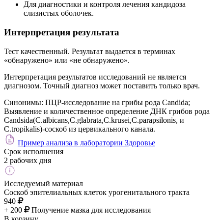
Для диагностики и контроля лечения кандидоза
слизистых оболочек.
Интерпретация результата
Тест качественный. Результат выдается в терминах
«обнаружено» или «не обнаружено».
Интерпретация результатов исследований не является
диагнозом. Точный диагноз может поставить только врач.
Синонимы:
ПЦР-исследование на грибы рода Candida;
Выявление и количественное определение ДНК грибов рода
Candsida(C.albicans,С.glabrata,C.krusei,C.parapsilonis, и
C.tropikalis)-соскоб из цервикального канала.
Пример анализа в лаборатории Здоровье
Срок исполнения
2 рабочих дня
Исследуемый материал
Соскоб эпителиальных клеток урогенитального тракта
940
+ 200
Получение мазка для исследования
В корзину