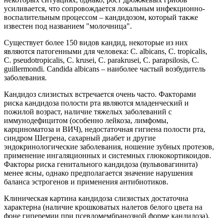
усиливается, что сопровождается локальным инфекционно-
воспалительным процессом – кандидозом, который также
известен под названием "молочница".
Существует более 150 видов кандид, некоторые из них
являются патогенными для человека: С. albicans, C. tropicalis,
C. pseudotropicalis, C. krusei, C. parakrusei, C. parapsilosis, C.
guillermondi. Candida albicans – наиболее частый возбудитель
заболевания.
Кандидоз слизистых встречается очень часто. Факторами
риска кандидоза полости рта являются младенческий и
пожилой возраст, наличие тяжелых заболеваний с
иммунодефицитом (особенно лейкоза, лимфомы,
карциноматоза и ВИЧ), недостаточная гигиена полости рта,
синдром Шегрена, сахарный диабет и другие
эндокринологические заболевания, ношение зубных протезов,
применение ингаляционных и системных глюкокортикоидов.
Факторы риска генитального кандидоза (вульвовагинита)
менее ясны, однако предполагается значение нарушения
баланса эстрогенов и применения антибиотиков.
Клиническая картина кандидоза слизистых достаточна
характерна (наличие крошковатых налетов белого цвета на
фоне гиперемии при псевдомембранозной форме кандидоза),