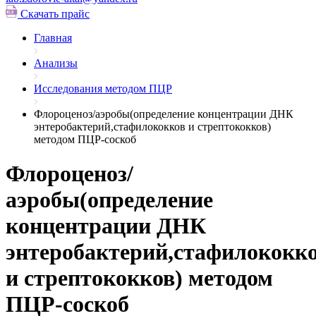
Скачать прайс
Главная
Анализы
Исследования методом ПЦР
Флороценоз/аэробы(определение концентрации ДНК
энтеробактерий,стафилококков и стрептококков)
методом ПЦР-соскоб
Флороценоз/
аэробы(определение
концентрации ДНК
энтеробактерий,стафилококк
и стрептококков) методом
ПЦР-соскоб