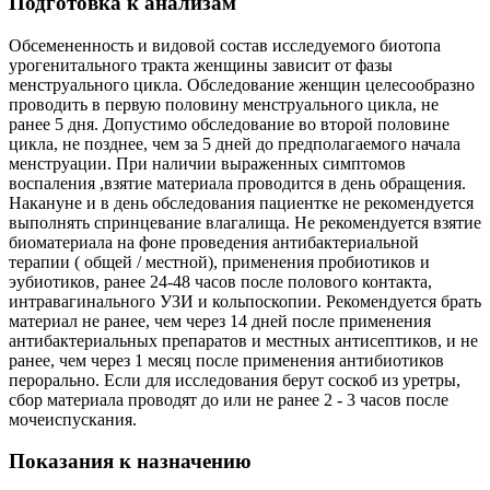
Подготовка к анализам
Обсемененность и видовой состав исследуемого биотопа
урогенитального тракта женщины зависит от фазы
менструального цикла. Обследование женщин целесообразно
проводить в первую половину менструального цикла, не
ранее 5 дня. Допустимо обследование во второй половине
цикла, не позднее, чем за 5 дней до предполагаемого начала
менструации. При наличии выраженных симптомов
воспаления ,взятие материала проводится в день обращения.
Накануне и в день обследования пациентке не рекомендуется
выполнять спринцевание влагалища. Не рекомендуется взятие
биоматериала на фоне проведения антибактериальной
терапии ( общей / местной), применения пробиотиков и
эубиотиков, ранее 24-48 часов после полового контакта,
интравагинального УЗИ и кольпоскопии. Рекомендуется брать
материал не ранее, чем через 14 дней после применения
антибактериальных препаратов и местных антисептиков, и не
ранее, чем через 1 месяц после применения антибиотиков
перорально. Если для исследования берут соскоб из уретры,
сбор материала проводят до или не ранее 2 - 3 часов после
мочеиспускания.
Показания к назначению