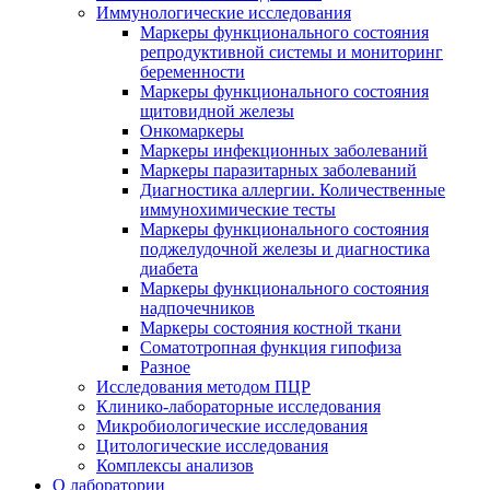
Иммунологические исследования
Маркеры функционального состояния
репродуктивной системы и мониторинг
беременности
Маркеры функционального состояния
щитовидной железы
Онкомаркеры
Маркеры инфекционных заболеваний
Маркеры паразитарных заболеваний
Диагностика аллергии. Количественные
иммунохимические тесты
Маркеры функционального состояния
поджелудочной железы и диагностика
диабета
Маркеры функционального состояния
надпочечников
Маркеры состояния костной ткани
Соматотропная функция гипофиза
Разное
Исследования методом ПЦР
Клинико-лабораторные исследования
Микробиологические исследования
Цитологические исследования
Комплексы анализов
О лаборатории