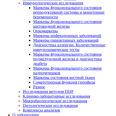
Иммунологические исследования
Маркеры функционального состояния
репродуктивной системы и мониторинг
беременности
Маркеры функционального состояния
щитовидной железы
Онкомаркеры
Маркеры инфекционных заболеваний
Маркеры паразитарных заболеваний
Диагностика аллергии. Количественные
иммунохимические тесты
Маркеры функционального состояния
поджелудочной железы и диагностика
диабета
Маркеры функционального состояния
надпочечников
Маркеры состояния костной ткани
Соматотропная функция гипофиза
Разное
Исследования методом ПЦР
Клинико-лабораторные исследования
Микробиологические исследования
Цитологические исследования
Комплексы анализов
О лаборатории