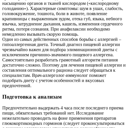
насыщению органов и тканей кислородом («кислородному
голоданию»). Характерные симптомы: шум в ушах, слабость,
головокружение, тошнота, боли в животе, появление
крапивницы с выраженным зудом, отека губ, языка, небного
язычка, затруднение дыхания, кашель, изменения сердечного
ритма, потеря сознания. При анафилаксии необходимо
немедленно вызывать скорую помощь.
Один из самых действенных способов борьбы с аллергией –
гипоаллергенная диета. Точный диагноз пищевой аллергии
чрезвычайно важен для подбора элиминационной диеты с
исключением причинно-значимого пищевого аллергена.
Самостоятельно разработать грамотный алгоритм питания
достаточно сложно. Поэтому для лечения пищевой аллергии и
составления оптимального рациона следует обращаться к
специалистам. Врач-аллерголог-иммунолог поможет
подобрать диету с учетом особенностей и вкусовых
предпочтений.
Подготовка к анализам
Предпочтительно выдержать 4 часа после последнего приема
пищи, обязательных требований нет. Исследование
нежелательно проводить на фоне применения препаратов
глюкокортикоидных гормонов (следует проконсультироваться