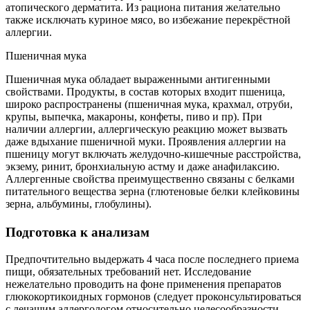
атопического дерматита. Из рациона питания желательно
также исключать куриное мясо, во избежание перекрёстной
аллергии.
Пшеничная мука
Пшеничная мука обладает выраженными антигенными
свойствами. Продукты, в состав которых входит пшеница,
широко распространены (пшеничная мука, крахмал, отруби,
крупы, выпечка, макароны, конфеты, пиво и пр). При
наличии аллергии, аллергическую реакцию может вызвать
даже вдыхание пшеничной муки. Проявления аллергии на
пшеницу могут включать желудочно-кишечные расстройства,
экзему, ринит, бронхиальную астму и даже анафилаксию.
Аллергенные свойства преимущественно связаны с белками
питательного вещества зерна (глютеновые белки клейковины
зерна, альбумины, глобулины).
Подготовка к анализам
Предпочтительно выдержать 4 часа после последнего приема
пищи, обязательных требований нет. Исследование
нежелательно проводить на фоне применения препаратов
глюкокортикоидных гормонов (следует проконсультироваться
с лечащим аллергологом относительно целесообразности