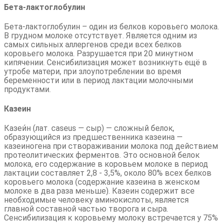
Бета-лактоглобулин
Бета-лактоглобулин – один из белков коровьего молока.
В грудном молоке отсутствует. Является одним из
самых сильных аллергенов среди всех белков
коровьего молока. Разрушается при 20 минутном
кипячении. Сенсибилизация может возникнуть ещё в
утробе матери, при злоупотреблении во время
беременности или в период лактации молочными
продуктами.
Казеин
Казеи́н (лат. caseus — сыр) — сложный белок,
образующийся из предшественника казеина —
казеиногена при створаживании молока под действием
протеолитических ферментов. Это основной белок
молока, его содержание в коровьем молоке в период
лактации составляет 2,8 - 3,5%, около 80% всех белков
коровьего молока (содержание казеина в женском
молоке в два раза меньше). Казеин содержит все
необходимые человеку аминокислоты, является
главной составной частью творога и сыра.
Сенсибилизация к коровьему молоку встречается у 75%