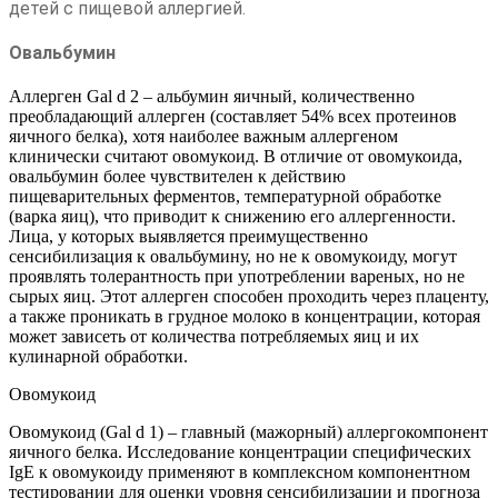
детей с пищевой аллергией.
Овальбумин
Аллерген Gal d 2 – альбумин яичный, количественно
преобладающий аллерген (составляет 54% всех протеинов
яичного белка), хотя наиболее важным аллергеном
клинически считают овомукоид. В отличие от овомукоида,
овальбумин более чувствителен к действию
пищеварительных ферментов, температурной обработке
(варка яиц), что приводит к снижению его аллергенности.
Лица, у которых выявляется преимущественно
сенсибилизация к овальбумину, но не к овомукоиду, могут
проявлять толерантность при употреблении вареных, но не
сырых яиц. Этот аллерген способен проходить через плаценту,
а также проникать в грудное молоко в концентрации, которая
может зависеть от количества потребляемых яиц и их
кулинарной обработки.
Овомукоид
Овомукоид (Gal d 1) – главный (мажорный) аллергокомпонент
яичного белка. Исследование концентрации специфических
IgE к овомукоиду применяют в комплексном компонентном
тестировании для оценки уровня сенсибилизации и прогноза