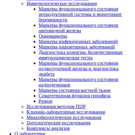
Иммунологические исследования
Маркеры функционального состояния
репродуктивной системы и мониторинг
беременности
Маркеры функционального состояния
щитовидной железы
Онкомаркеры
Маркеры инфекционных заболеваний
Маркеры паразитарных заболеваний
Диагностика аллергии. Количественные
иммунохимические тесты
Маркеры функционального состояния
поджелудочной железы и диагностика
диабета
Маркеры функционального состояния
надпочечников
Маркеры состояния костной ткани
Соматотропная функция гипофиза
Разное
Исследования методом ПЦР
Клинико-лабораторные исследования
Микробиологические исследования
Цитологические исследования
Комплексы анализов
О лаборатории