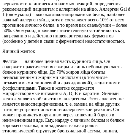
вероятности клинически значимых реакций, определения
рекомендаций пациентам с аллергией на яйцо. Аллерген Gal d
1 (овомукоид) – высокогликозилированный белок, наиболее
важный аллерген яйца, хотя и составляет всего 10% от всех
протеинов яичного белка, в то время как овальбумин – более
50%. Овомукоид проявляет значительную устойчивость к
нагреванию и действию пищеварительных ферментов
(особенно у детей в связи с ферментной недостаточностью).
Яичный желток
Желток — наиболее ценная часть куриного яйца. Он
содержит практически все жиры и лишь небольшую часть
белков куриного яйца. До 70% жиров яйца богаты
ненасышенными жирными кислотами (в том числе
незаменимыми линолевой и арахидоновой), лецитином и
фосфолипидами. Также в желтке содержатся
жирорастворимые витамины A, D, E и каротин. Яичный
желток является облигатным аллергеном. Этот аллерген не
является видоспецифическим, т. е. замена на яйца других
птиц не устраняет опасности аллергической реакции. Он
может проникать в организм через кишечный барьер в
неизмененном виде. Ему, наряду с яичным белком и белком
коровьего молока, принадлежит важная роль в
этиологической структуре бронхиальной астмы, ринита,