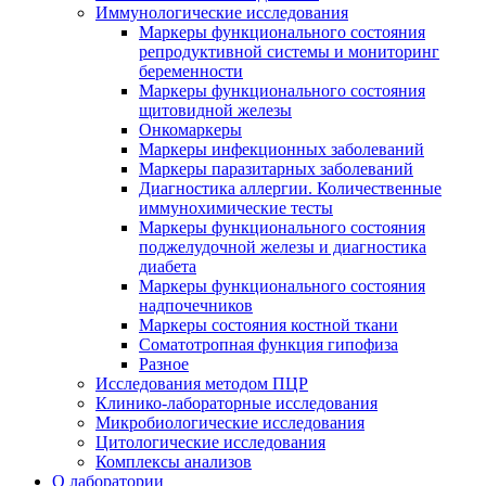
Иммунологические исследования
Маркеры функционального состояния
репродуктивной системы и мониторинг
беременности
Маркеры функционального состояния
щитовидной железы
Онкомаркеры
Маркеры инфекционных заболеваний
Маркеры паразитарных заболеваний
Диагностика аллергии. Количественные
иммунохимические тесты
Маркеры функционального состояния
поджелудочной железы и диагностика
диабета
Маркеры функционального состояния
надпочечников
Маркеры состояния костной ткани
Соматотропная функция гипофиза
Разное
Исследования методом ПЦР
Клинико-лабораторные исследования
Микробиологические исследования
Цитологические исследования
Комплексы анализов
О лаборатории