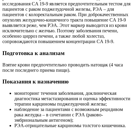
исследования CA 19-9 является предпочтительным тестом для
пациентов с раком поджелудочной железы, РЭА – для
пациентов с колоректальным раком. При доброкачественных
опухолях желудочно-кишечного тракта повышение CA 19-9
выявляется реже, чем РЭА. Этот маркер выводится из крови
исключительно с желчью. Поэтому заболевания печени,
особенно цирроз печени, а также любой холестаз,
сопровождаются повышением концентрации CA 19-9.
Подготовка к анализам
Взятие крови предпочтительно проводить натощак (4 часа
после последнего приема пищи).
Показания к назначению
мониторинг течения заболевания, доклиническая
диагностика метастазирования и оценка эффективности
терапии карциномы поджелудочной железы;
наблюдение за пациентами с возможным рецидивом
рака желудка – в сочетании с РЭА (раково-
эмбриональным антигеном);
РЭА-отрицательные карциномы толстого кишечника.