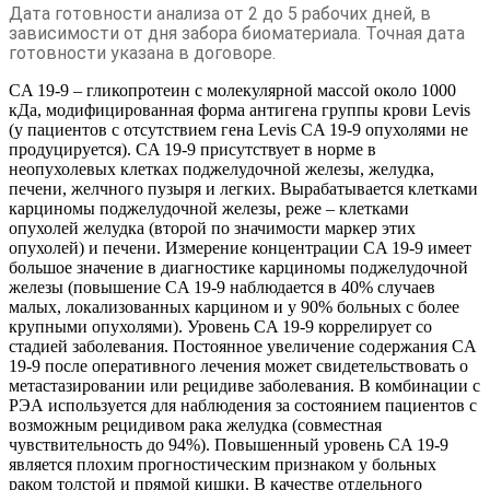
Дата готовности анализа от 2 до 5 рабочих дней, в
зависимости от дня забора биоматериала. Точная дата
готовности указана в договоре.
CA 19-9 – гликопротеин с молекулярной массой около 1000
кДа, модифицированная форма антигена группы крови Levis
(у пациентов с отсутствием гена Levis CA 19-9 опухолями не
продуцируется). CA 19-9 присутствует в норме в
неопухолевых клетках поджелудочной железы, желудка,
печени, желчного пузыря и легких. Вырабатывается клетками
карциномы поджелудочной железы, реже – клетками
опухолей желудка (второй по значимости маркер этих
опухолей) и печени. Измерение концентрации CA 19-9 имеет
большое значение в диагностике карциномы поджелудочной
железы (повышение CA 19-9 наблюдается в 40% случаев
малых, локализованных карцином и у 90% больных с более
крупными опухолями). Уровень CA 19-9 коррелирует со
стадией заболевания. Постоянное увеличение содержания CA
19-9 после оперативного лечения может свидетельствовать о
метастазировании или рецидиве заболевания. В комбинации с
РЭА используется для наблюдения за состоянием пациентов с
возможным рецидивом рака желудка (совместная
чувствительность до 94%). Повышенный уровень CA 19-9
является плохим прогностическим признаком у больных
раком толстой и прямой кишки. В качестве отдельного