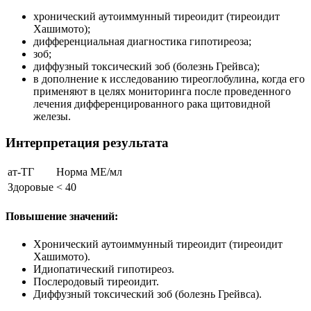
хронический аутоиммунный тиреоидит (тиреоидит
Хашимото);
дифференциальная диагностика гипотиреоза;
зоб;
диффузный токсический зоб (болезнь Грейвса);
в дополнение к исследованию тиреоглобулина, когда его
применяют в целях мониторинга после проведенного
лечения дифференцированного рака щитовидной
железы.
Интерпретация результата
ат-ТГ
Норма МЕ/мл
Здоровые
< 40
Повышение значений:
Хронический аутоиммунный тиреоидит (тиреоидит
Хашимото).
Идиопатический гипотиреоз.
Послеродовый тиреоидит.
Диффузный токсический зоб (болезнь Грейвса).