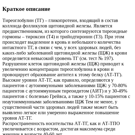
Краткое описание
Тиреоглобулин (ТГ) – гликопротеин, входящий в состав
коллоида фолликулов щитовидной железы. Является
предшественником, из которого синтезируются тиреоидные
гормоны – тироксин (Т4) и трийодтиронин (Т3). При этом
происходит выделение в кровь и небольшого количества
интактного ТГ, в связи с чем, у всех здоровых людей, без
каких-либо заболеваний щитовидной железы (ЩЖ) в крови
определяется невысокий уровень ТГ (см. тест № 197).
Разрушение клеток щитовидной железы (ЩЖ) приводит к
увеличению концентрации тиреоглобулина в крови и
провоцирует образование антител к этому белку (АТ-ТГ).
Высокие уровни АТ-ТГ, как правило, определяются у
пациентов с аутоиммунными заболеваниями ЩЖ: у 70-80%
пациентов с аутоиммунным тиреоидитом (АИТ) и у 30-49%
пациентов с болезнью Грейвса, а также у 10-15% пациентов с
неаутоиммунными заболеваниями ЩЖ Тем не менее, у
существенной части здоровых людей также может быть
выявлено легкое или умеренно выраженное повышение
уровня АТ-ТГ.
Распространенность носительства АТ-ТГ, как и АТ-ТПО
увеличивается с возрастом, достигая максимума среди
женщин в возрасте 40-60 лет.