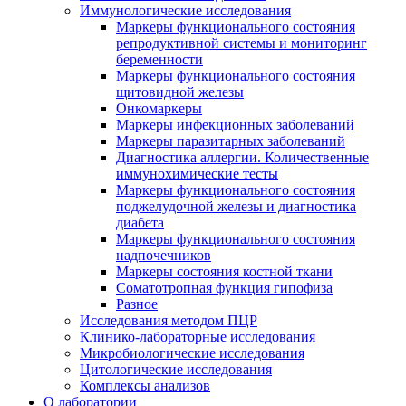
Иммунологические исследования
Маркеры функционального состояния
репродуктивной системы и мониторинг
беременности
Маркеры функционального состояния
щитовидной железы
Онкомаркеры
Маркеры инфекционных заболеваний
Маркеры паразитарных заболеваний
Диагностика аллергии. Количественные
иммунохимические тесты
Маркеры функционального состояния
поджелудочной железы и диагностика
диабета
Маркеры функционального состояния
надпочечников
Маркеры состояния костной ткани
Соматотропная функция гипофиза
Разное
Исследования методом ПЦР
Клинико-лабораторные исследования
Микробиологические исследования
Цитологические исследования
Комплексы анализов
О лаборатории