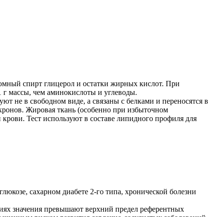
томный спирт глицерол и остатки жирных кислот. При
1 г массы, чем аминокислоты и углеводы.
ют не в свободном виде, а связаны с белками и переносятся в
ронов. Жировая ткань (особенно при избыточном
крови. Тест используют в составе липидного профиля для
юкозе, сахарном диабете 2-го типа, хронической болезни
циях значения превышают верхний предел референтных