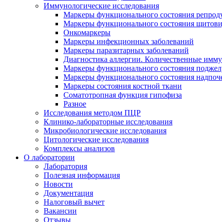
Иммунологические исследования
Маркеры функционального состояния репрод
Маркеры функционального состояния щитов
Онкомаркеры
Маркеры инфекционных заболеваний
Маркеры паразитарных заболеваний
Диагностика аллергии. Количественные имм
Маркеры функционального состояния поджелу
Маркеры функционального состояния надпоч
Маркеры состояния костной ткани
Соматотропная функция гипофиза
Разное
Исследования методом ПЦР
Клинико-лабораторные исследования
Микробиологические исследования
Цитологические исследования
Комплексы анализов
О лаборатории
Лаборатория
Полезная информация
Новости
Документация
Налоговый вычет
Вакансии
Отзывы