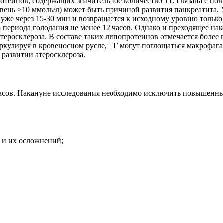
ротеинов, содержащих значительное количество ТГ, связана с п
ень >10 ммоль/л) может быть причиной развития панкреатита. У
же через 15-30 мин и возвращается к исходному уровню только 
периода голодания не менее 12 часов. Однако и преходящее нак
еросклероза. В составе таких липопротеинов отмечается более 
ркулируя в кровеносном русле, ТГ могут поглощаться макрофаг
 развитии атеросклероза.
4 часов. Накануне исследования необходимо исключить повышен
 и их осложнений;