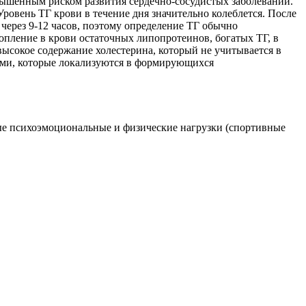
овышенным риском развития сердечно-сосудистых заболеваний.
ровень ТГ крови в течение дня значительно колеблется. После
через 9-12 часов, поэтому определение ТГ обычно
опление в крови остаточных липопротеинов, богатых ТГ, в
высокое содержание холестерина, который не учитывается в
ами, которые локализуются в формирующихся
ные психоэмоциональные и физические нагрузки (спортивные