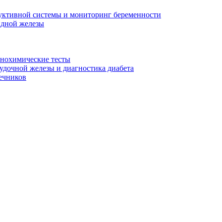
уктивной системы и мониторинг беременности
идной железы
унохимические тесты
дочной железы и диагностика диабета
ечников