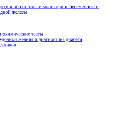
уктивной системы и мониторинг беременности
идной железы
унохимические тесты
дочной железы и диагностика диабета
ечников