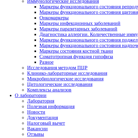
Иммунологические исследования
Маркеры функционального состояния репрод
Маркеры функционального состояния щитов
Онкомаркеры
Маркеры инфекционных заболеваний
Маркеры паразитарных заболеваний
Диагностика аллергии. Количественные имм
Маркеры функционального состояния поджелу
Маркеры функционального состояния надпоч
Маркеры состояния костной ткани
Соматотропная функция гипофиза
Разное
Исследования методом ПЦР
Клинико-лабораторные исследования
Микробиологические исследования
Цитологические исследования
Комплексы анализов
О лаборатории
Лаборатория
Полезная информация
Новости
Документация
Налоговый вычет
Вакансии
Отзывы