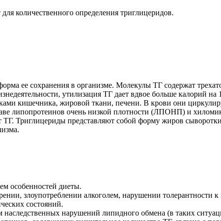
 для количественного определения триглицеридов.
форма ее сохранения в организме. Молекулы ТГ содержат треха
знедеятельности, утилизация ТГ дает вдвое больше калорий на 
ками кишечника, жировой ткани, печени. В крови они циркулиру
аве липопротеинов очень низкой плотности (ЛПОНП) и хиломик
 ТГ. Триглицериды представляют собой форму жиров сыворотки 
лизма.
ием особенностей диеты.
нии, злоупотреблении алкоголем, нарушении толерантности к гл
ических состояний.
ем наследственных нарушений липидного обмена (в таких ситуа