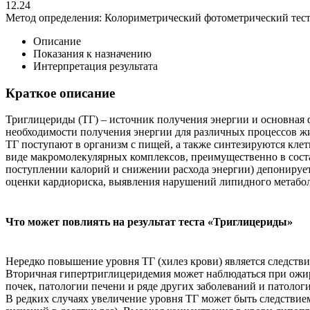
12.24
Метод определения:
Колориметрический фотометрический тест
Описание
Показания к назначению
Интерпретация результата
Краткое описание
Триглицериды (ТГ) – источник получения энергии и основная 
необходимости получения энергии для различных процессов жи
ТГ поступают в организм с пищей, а также синтезируются клет
виде макромолекулярных комплексов, преимущественно в сост
поступлении калорий и снижении расхода энергии) депонирует
оценки кардиориска, выявления нарушений липидного метабо
Что может повлиять на результат теста «Триглицериды»
Нередко повышение уровня ТГ (хилез крови) является следств
Вторичная гипертриглицеридемия может наблюдаться при ожире
почек, патологии печени и ряде других заболеваний и патолог
В редких случаях увеличение уровня ТГ может быть следстви