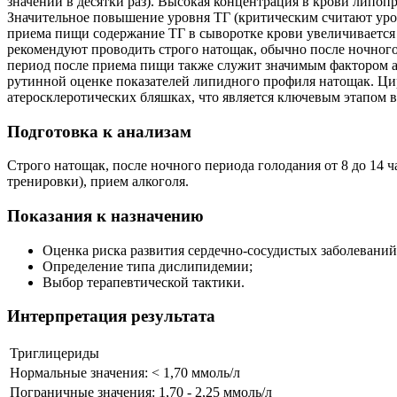
значений в десятки раз). Высокая концентрация в крови липоп
Значительное повышение уровня ТГ (критическим считают уров
приема пищи содержание ТГ в сыворотке крови увеличивается у
рекомендуют проводить строго натощак, обычно после ночного 
период после приема пищи также служит значимым фактором ат
рутинной оценке показателей липидного профиля натощак. Ци
атеросклеротических бляшках, что является ключевым этапом в
Подготовка к анализам
Строго натощак, после ночного периода голодания от 8 до 1
тренировки), прием алкоголя.
Показания к назначению
Оценка риска развития сердечно-сосудистых заболеваний
Определение типа дислипидемии;
Выбор терапевтической тактики.
Интерпретация результата
Триглицериды
Нормальные значения: < 1,70 ммоль/л
Пограничные значения: 1,70 - 2,25 ммоль/л