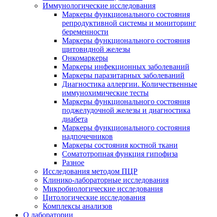
Иммунологические исследования
Маркеры функционального состояния
репродуктивной системы и мониторинг
беременности
Маркеры функционального состояния
щитовидной железы
Онкомаркеры
Маркеры инфекционных заболеваний
Маркеры паразитарных заболеваний
Диагностика аллергии. Количественные
иммунохимические тесты
Маркеры функционального состояния
поджелудочной железы и диагностика
диабета
Маркеры функционального состояния
надпочечников
Маркеры состояния костной ткани
Соматотропная функция гипофиза
Разное
Исследования методом ПЦР
Клинико-лабораторные исследования
Микробиологические исследования
Цитологические исследования
Комплексы анализов
О лаборатории