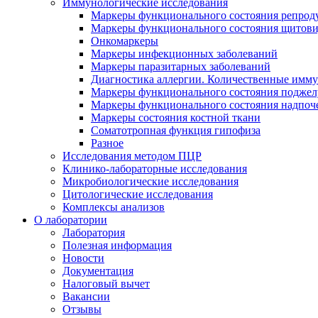
Иммунологические исследования
Маркеры функционального состояния репрод
Маркеры функционального состояния щитов
Онкомаркеры
Маркеры инфекционных заболеваний
Маркеры паразитарных заболеваний
Диагностика аллергии. Количественные имм
Маркеры функционального состояния поджелу
Маркеры функционального состояния надпоч
Маркеры состояния костной ткани
Соматотропная функция гипофиза
Разное
Исследования методом ПЦР
Клинико-лабораторные исследования
Микробиологические исследования
Цитологические исследования
Комплексы анализов
О лаборатории
Лаборатория
Полезная информация
Новости
Документация
Налоговый вычет
Вакансии
Отзывы