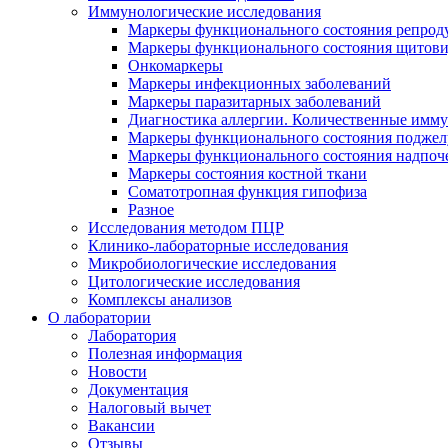
Иммунологические исследования
Маркеры функционального состояния репрод
Маркеры функционального состояния щитов
Онкомаркеры
Маркеры инфекционных заболеваний
Маркеры паразитарных заболеваний
Диагностика аллергии. Количественные имм
Маркеры функционального состояния поджелу
Маркеры функционального состояния надпоч
Маркеры состояния костной ткани
Соматотропная функция гипофиза
Разное
Исследования методом ПЦР
Клинико-лабораторные исследования
Микробиологические исследования
Цитологические исследования
Комплексы анализов
О лаборатории
Лаборатория
Полезная информация
Новости
Документация
Налоговый вычет
Вакансии
Отзывы