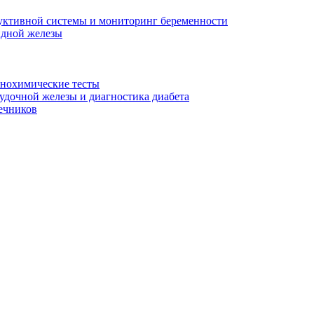
уктивной системы и мониторинг беременности
идной железы
унохимические тесты
дочной железы и диагностика диабета
ечников