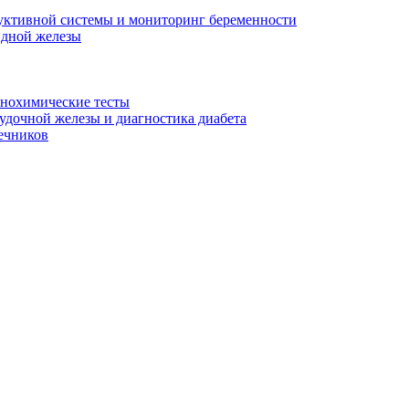
уктивной системы и мониторинг беременности
идной железы
унохимические тесты
дочной железы и диагностика диабета
ечников