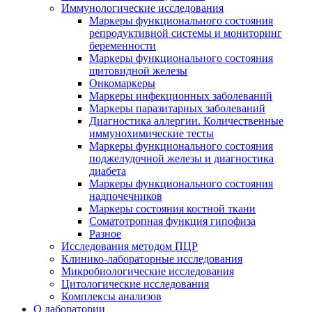
Иммунологические исследования
Маркеры функционального состояния
репродуктивной системы и мониторинг
беременности
Маркеры функционального состояния
щитовидной железы
Онкомаркеры
Маркеры инфекционных заболеваний
Маркеры паразитарных заболеваний
Диагностика аллергии. Количественные
иммунохимические тесты
Маркеры функционального состояния
поджелудочной железы и диагностика
диабета
Маркеры функционального состояния
надпочечников
Маркеры состояния костной ткани
Соматотропная функция гипофиза
Разное
Исследования методом ПЦР
Клинико-лабораторные исследования
Микробиологические исследования
Цитологические исследования
Комплексы анализов
О лаборатории