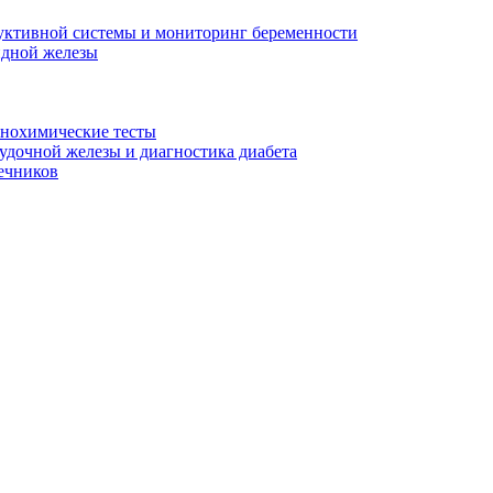
уктивной системы и мониторинг беременности
идной железы
унохимические тесты
дочной железы и диагностика диабета
ечников