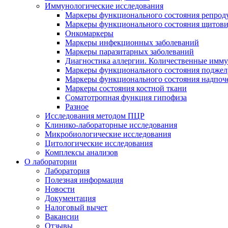
Иммунологические исследования
Маркеры функционального состояния репрод
Маркеры функционального состояния щитов
Онкомаркеры
Маркеры инфекционных заболеваний
Маркеры паразитарных заболеваний
Диагностика аллергии. Количественные имм
Маркеры функционального состояния поджелу
Маркеры функционального состояния надпоч
Маркеры состояния костной ткани
Соматотропная функция гипофиза
Разное
Исследования методом ПЦР
Клинико-лабораторные исследования
Микробиологические исследования
Цитологические исследования
Комплексы анализов
О лаборатории
Лаборатория
Полезная информация
Новости
Документация
Налоговый вычет
Вакансии
Отзывы