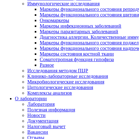
Иммунологические исследования
Маркеры функционального состояния репрод
Маркеры функционального состояния щитов
Онкомаркеры
Маркеры инфекционных заболеваний
Маркеры паразитарных заболеваний
Диагностика аллергии. Количественные имм
Маркеры функционального состояния поджелу
Маркеры функционального состояния надпоч
Маркеры состояния костной ткани
Соматотропная функция гипофиза
Разное
Исследования методом ПЦР
Клинико-лабораторные исследования
Микробиологические исследования
Цитологические исследования
Комплексы анализов
О лаборатории
Лаборатория
Полезная информация
Новости
Документация
Налоговый вычет
Вакансии
Отзывы