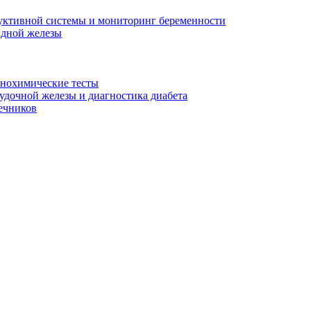
уктивной системы и мониторинг беременности
идной железы
унохимические тесты
дочной железы и диагностика диабета
ечников