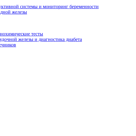
уктивной системы и мониторинг беременности
идной железы
унохимические тесты
дочной железы и диагностика диабета
ечников