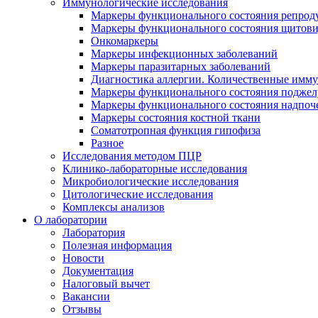
Иммунологические исследования
Маркеры функционального состояния репрод
Маркеры функционального состояния щитов
Онкомаркеры
Маркеры инфекционных заболеваний
Маркеры паразитарных заболеваний
Диагностика аллергии. Количественные имм
Маркеры функционального состояния поджелу
Маркеры функционального состояния надпоч
Маркеры состояния костной ткани
Соматотропная функция гипофиза
Разное
Исследования методом ПЦР
Клинико-лабораторные исследования
Микробиологические исследования
Цитологические исследования
Комплексы анализов
О лаборатории
Лаборатория
Полезная информация
Новости
Документация
Налоговый вычет
Вакансии
Отзывы