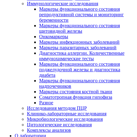
Иммунологические исследования
Маркеры функционального состояния
репродуктивной системы и мониторинг
беременности
Маркеры функционального состояния
щитовидной железы
Онкомаркеры
Маркеры инфекционных заболеваний
Маркеры паразитарных заболеваний
Диагностика аллергии. Количественные
иммунохимические тесты
Маркеры функционального состояния
поджелудочной железы и диагностика
диабета
Маркеры функционального состояния
надпочечников
Маркеры состояния костной ткани
Соматотропная функция гипофиза
Разное
Исследования методом ПЦР
Клинико-лабораторные исследования
Микробиологические исследования
Цитологические исследования
Комплексы анализов
О лаборатории