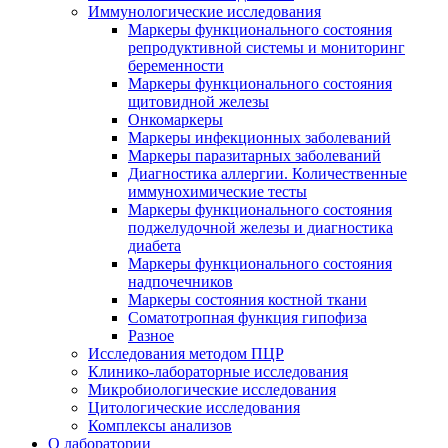
Иммунологические исследования
Маркеры функционального состояния
репродуктивной системы и мониторинг
беременности
Маркеры функционального состояния
щитовидной железы
Онкомаркеры
Маркеры инфекционных заболеваний
Маркеры паразитарных заболеваний
Диагностика аллергии. Количественные
иммунохимические тесты
Маркеры функционального состояния
поджелудочной железы и диагностика
диабета
Маркеры функционального состояния
надпочечников
Маркеры состояния костной ткани
Соматотропная функция гипофиза
Разное
Исследования методом ПЦР
Клинико-лабораторные исследования
Микробиологические исследования
Цитологические исследования
Комплексы анализов
О лаборатории